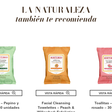
LA NATURALEZA
también te recomienda
 RÁPIDA
VISTA RÁPIDA
VISTA RÁ
s – Pepino y
Facial Cleansing
Toallitas 
 30 unidades
Towelettes – Peach &
rosado – 30
Willowbark Exfoliating