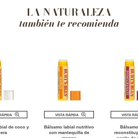
LA NATURALEZA
también te recomienda
 RÁPIDA
VISTA RÁPIDA
VISTA RÁ
bial de coco y
Bálsamo labial nutritivo
Bálsamo 
pera
con mantequilla de
reconstitu
mango
aceite de